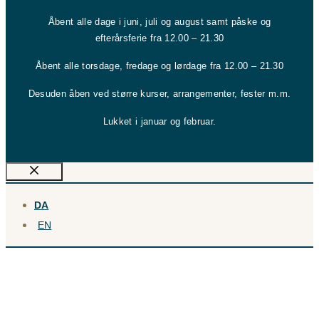
Åbent alle dage i juni, juli og august samt påske og
efterårsferie fra 12.00 – 21.30
Åbent alle torsdage, fredage og lørdage fra 12.00 – 21.30
Desuden åben ved større kurser, arrangementer, fester m.m.
Lukket i januar og februar.
Luk
DA
EN