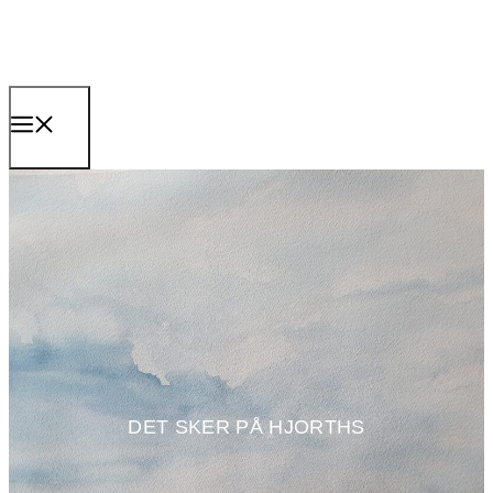
Hop
til
indhold
MENU
DET SKER PÅ HJORTHS