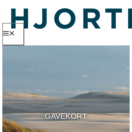
Hop
til
indhold
MENU
GAVEKORT