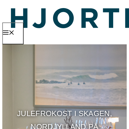
Hop
til
indhold
MENU
JULEFROKOST I SKAGEN,
NORDJYLLAND PÅ