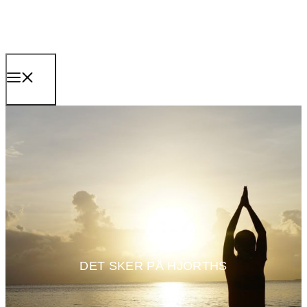
Hop
til
indhold
MENU
DET SKER PÅ HJORTHS